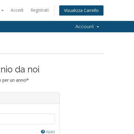
o
Accedi
Registrati
Visualizza Carrello
Account
inio da noi
io per un anno!*
Aiuto