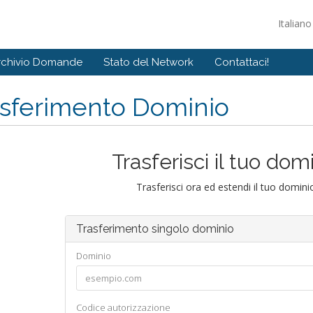
Italian
rchivio Domande
Stato del Network
Contattaci!
asferimento Dominio
Trasferisci il tuo dom
Trasferisci ora ed estendi il tuo domin
Trasferimento singolo dominio
Dominio
Codice autorizzazione