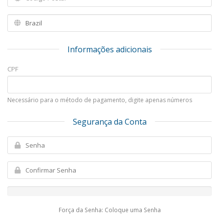
Informações adicionais
CPF
Necessário para o método de pagamento, digite apenas números
Segurança da Conta
Força da Senha: Coloque uma Senha