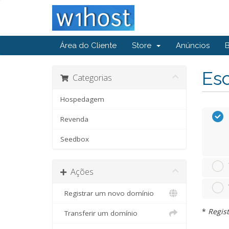
Área do Cliente
Store
Anúncios
Esc
Categorias
Hospedagem
Revenda
Seedbox
Ações
Registrar um novo domínio
*
Regist
Transferir um domínio