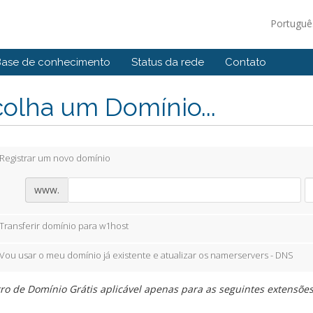
Portugu
Base de conhecimento
Status da rede
Contato
olha um Domínio...
Registrar um novo domínio
www.
Transferir domínio para w1host
Vou usar o meu domínio já existente e atualizar os namerservers - DNS
ro de Domínio Grátis aplicável apenas para as seguintes extensões: