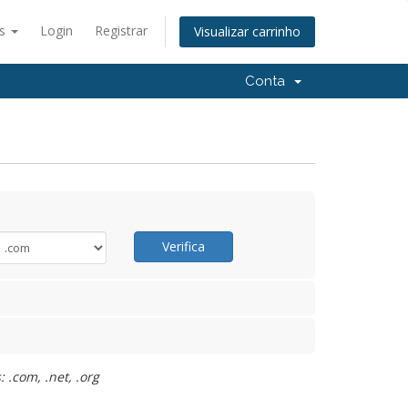
ês
Login
Registrar
Visualizar carrinho
Conta
Verifica
 .com, .net, .org