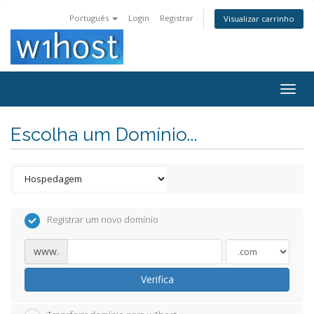
Português
Login
Registrar
Visualizar carrinho
Togg
navig
Escolha um Domínio...
Registrar um novo domínio
www.
Verifica