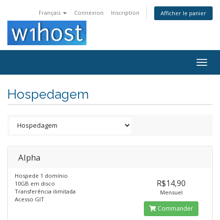
Français
Connexion
Inscription
Afficher le panier
Togg
navig
Hospedagem
Alpha
Hospede 1 domínio
R$14,90
10GB em disco
Transferência ilimitada
Mensuel
Acesso GIT
Commander